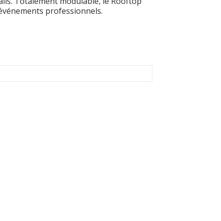
ails. Totalement modulable, le Rooftop
s événements professionnels.