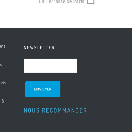
La Terrasse de Paris
ris
NEWSLETTER
is
aris
 à
NOUS RECOMMANDER