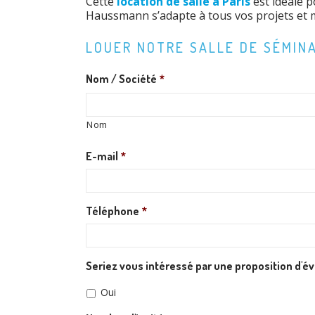
Cette
location de salle à Paris
est idéale 
Haussmann s’adapte à tous vos projets et m
LOUER NOTRE SALLE DE SÉMINA
Nom / Société
*
Nom
E-mail
*
Téléphone
*
Seriez vous intéressé par une proposition d'
Oui