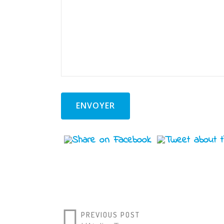
slash
MM
slash
AAAA
PREVIOUS POST