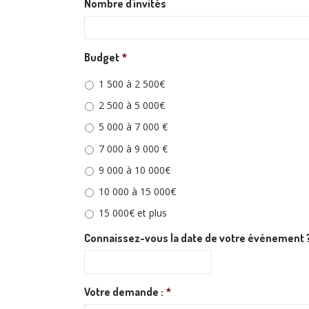
Nombre d'invités
Budget
*
1 500 à 2 500€
2 500 à 5 000€
5 000 à 7 000 €
7 000 à 9 000 €
9 000 à 10 000€
10 000 à 15 000€
15 000€ et plus
Connaissez-vous la date de votre événement 
Format
de
date
Votre demande :
*
:JJ