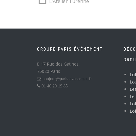
L’Atelier Turenne
GROUPE PARIS ÉVÉNEMENT
DÉCO
GRO
17 Rue des Gatines,
75020 Paris
Lof
bonjour@paris-evenement.fr
Lo
01 40 29 19 85
Les
Le 
Lo
Lof