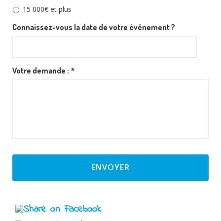
15 000€ et plus
Connaissez-vous la date de votre événement ?
Format
Votre demande :
*
de
date
:JJ
slash
MM
slash
AAAA